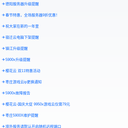
8
德阳服务器升级提醒
8
春节特惠，全场服务器9折优惠！
3
祝大家在新的一年里
2
宿迁云电脑下架提醒
2
镇江升级提醒
1
5900x升级提醒
8
樱花云 双11特惠活动
6
枣庄游戏云ip更换通知
3
5900x故障报告
4
樱花云-国庆大促 9950x游戏云仅需79元
8
枣庄5900X维护提醒
8
境外服务请默认开启随机远程端口