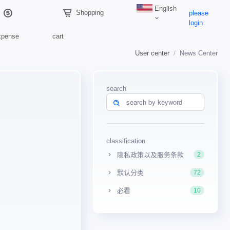
English
Shopping
please
login
xpense
cart
User center
News Center
search
classification
隐私政策以及服务条款
2
默认分类
72
必看
10