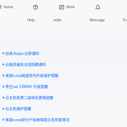
Home
Work
Help
order
Message
E
7
加拿大epyc迁移通知
8
云服务器安全组隐藏通知
6
美国cuvip磁盘阵列升级维护提醒
4
枣庄nat 13900kf 升级提醒
6
云主机免费二级域名更换提醒
7
云主机维护提醒
3
美国cuvip部分IP段故障提示及恢复情况