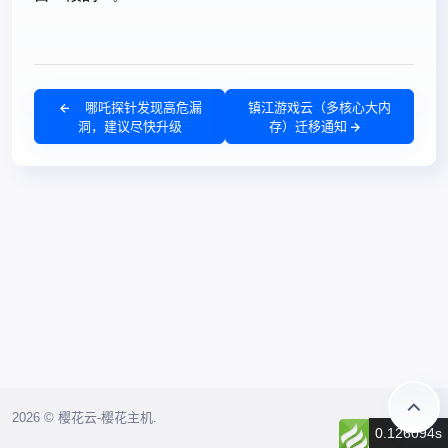
哪吒探针发现高危漏
镇江游戏云（多核心大内
洞，建议尽快升级
存）迁移通知
2026 © 樱花云-樱花主机.
0.126094s