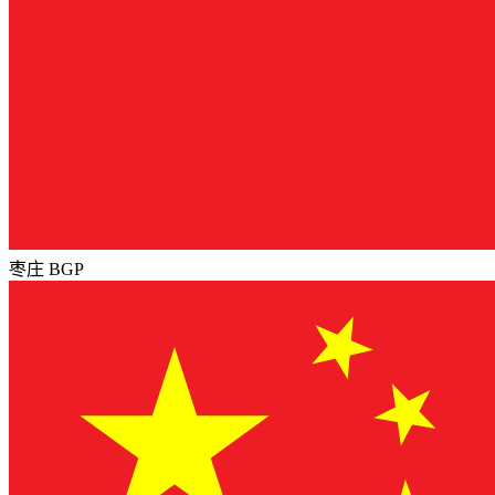
枣庄 BGP