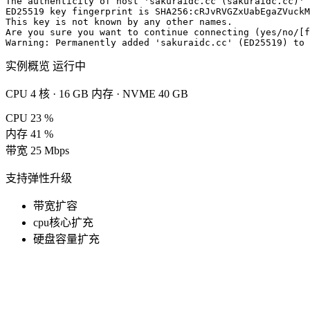
The authenticity of host 'sakuraidc.cc (sakuraidc.cc)' 
ED25519 key fingerprint is SHA256:cRJvRVGZxUabEgaZVuckM
This key is not known by any other names.
Are you sure you want to continue connecting (yes/no/[f
Warning: Permanently added 'sakuraidc.cc' (ED25519) to 
root@sakuraidc.cc's 
实例概览
运行中
CPU 4 核 · 16 GB 内存 · NVME 40 GB
CPU
23 %
内存
41 %
带宽
25 Mbps
支持弹性升级
带宽扩容
cpu核心扩充
硬盘容量扩充